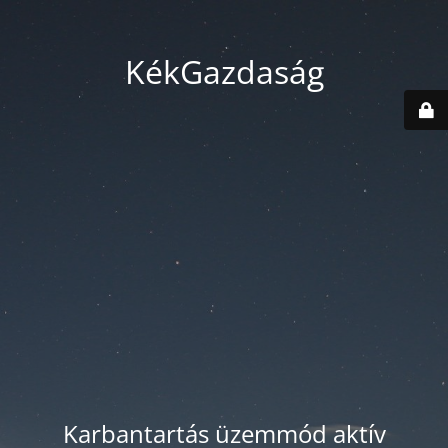
KékGazdaság
Karbantartás üzemmód aktív