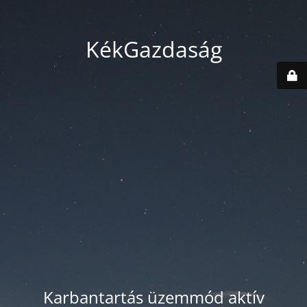
KékGazdaság
Karbantartás üzemmód aktív