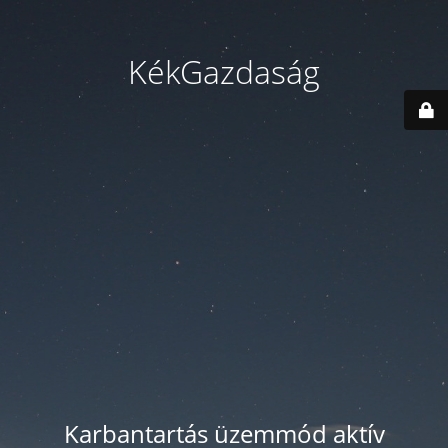
KékGazdaság
Karbantartás üzemmód aktív