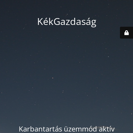
KékGazdaság
Karbantartás üzemmód aktív