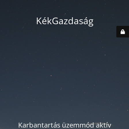
KékGazdaság
Karbantartás üzemmód aktív