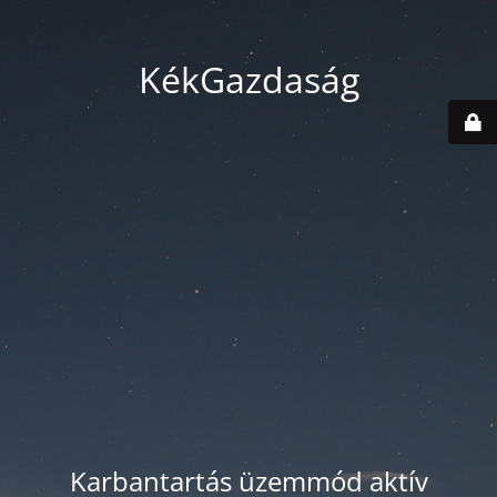
KékGazdaság
Karbantartás üzemmód aktív