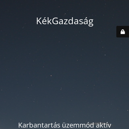
KékGazdaság
Karbantartás üzemmód aktív