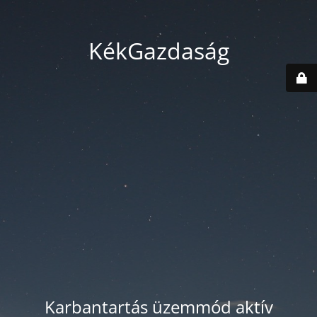
KékGazdaság
Karbantartás üzemmód aktív