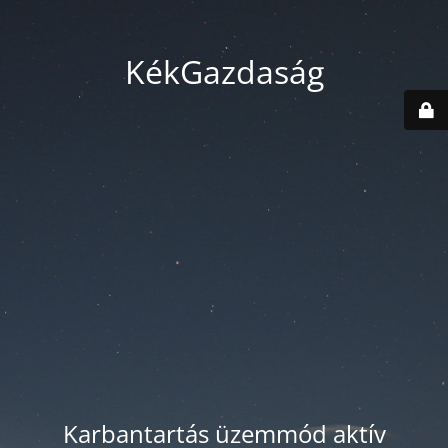
KékGazdaság
Karbantartás üzemmód aktív