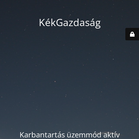
KékGazdaság
Karbantartás üzemmód aktív