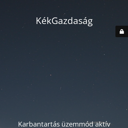
KékGazdaság
Karbantartás üzemmód aktív