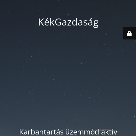
KékGazdaság
Karbantartás üzemmód aktív