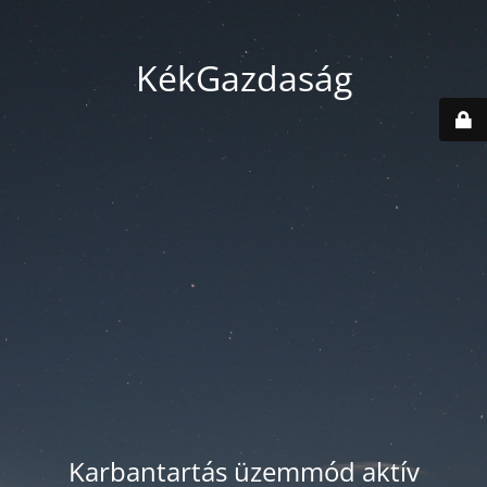
KékGazdaság
Karbantartás üzemmód aktív