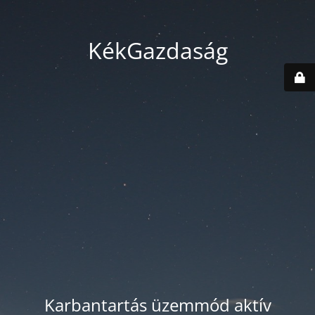
KékGazdaság
Karbantartás üzemmód aktív