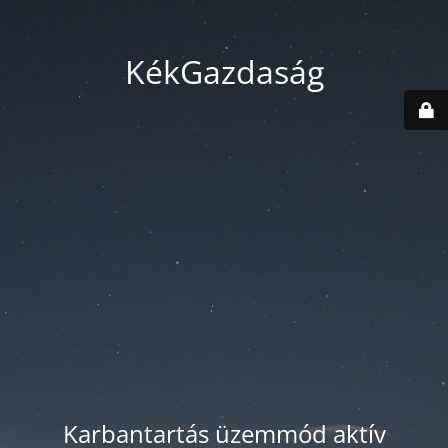
KékGazdaság
Karbantartás üzemmód aktív