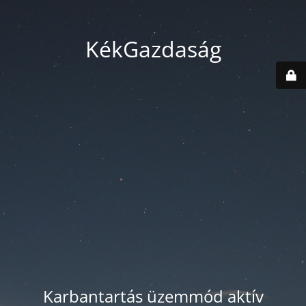
KékGazdaság
Karbantartás üzemmód aktív