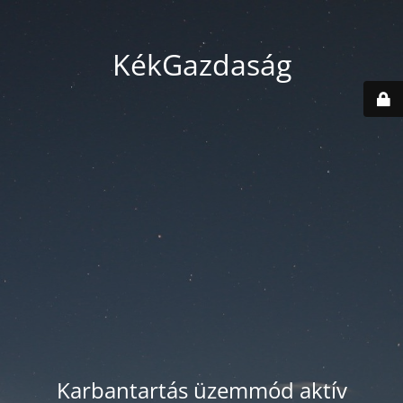
KékGazdaság
Karbantartás üzemmód aktív