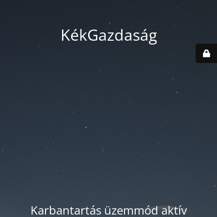
KékGazdaság
Karbantartás üzemmód aktív