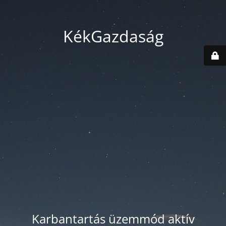
KékGazdaság
Karbantartás üzemmód aktív