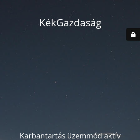
KékGazdaság
Karbantartás üzemmód aktív