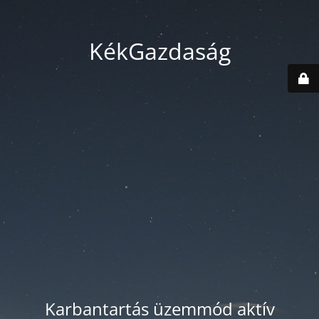
KékGazdaság
Karbantartás üzemmód aktív