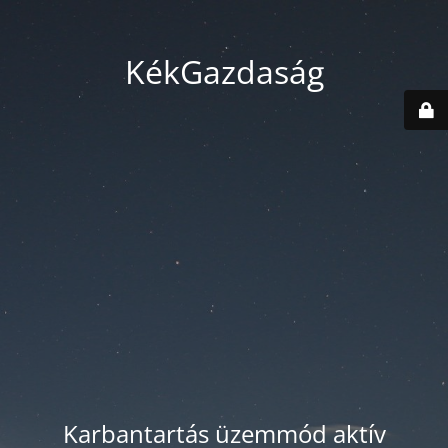
KékGazdaság
Karbantartás üzemmód aktív