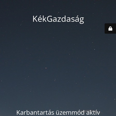
KékGazdaság
Karbantartás üzemmód aktív