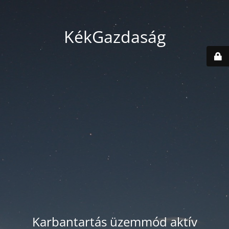
KékGazdaság
Karbantartás üzemmód aktív