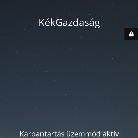
KékGazdaság
Karbantartás üzemmód aktív