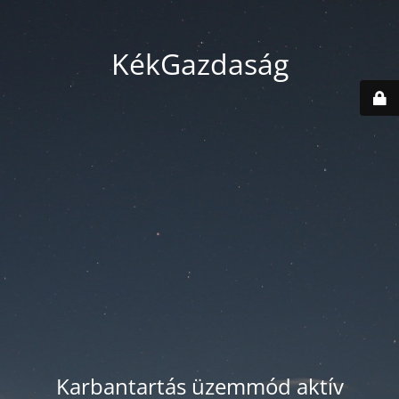
KékGazdaság
Karbantartás üzemmód aktív