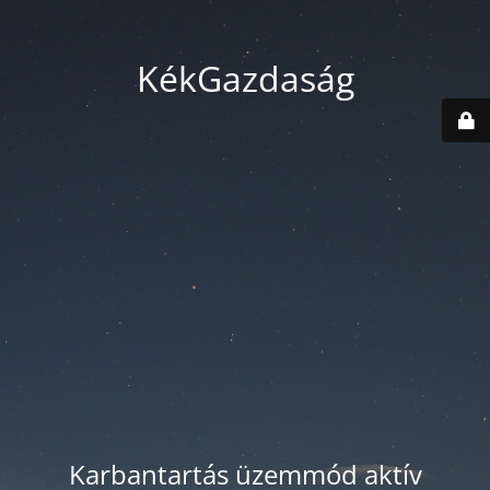
KékGazdaság
Karbantartás üzemmód aktív