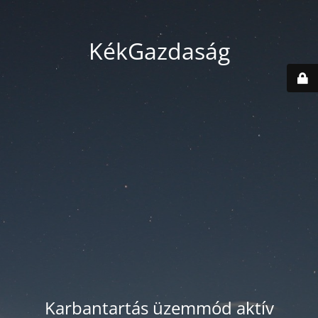
KékGazdaság
Karbantartás üzemmód aktív