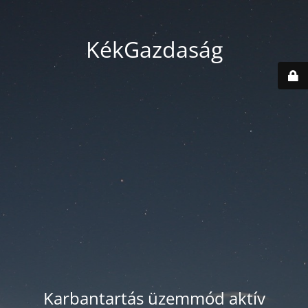
KékGazdaság
Karbantartás üzemmód aktív