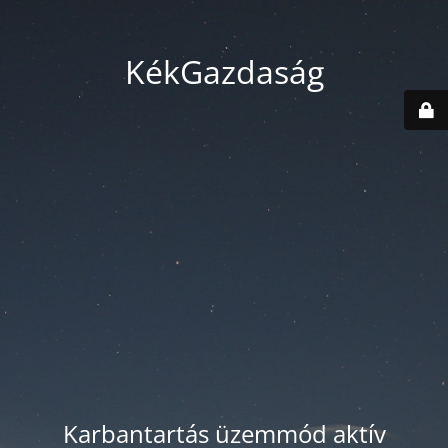
KékGazdaság
Karbantartás üzemmód aktív