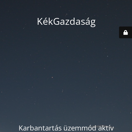
KékGazdaság
Karbantartás üzemmód aktív