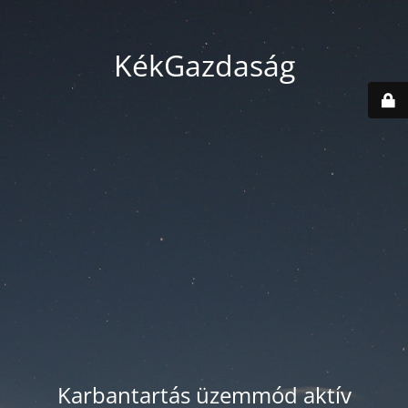
KékGazdaság
Karbantartás üzemmód aktív