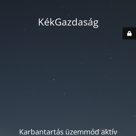
KékGazdaság
Karbantartás üzemmód aktív