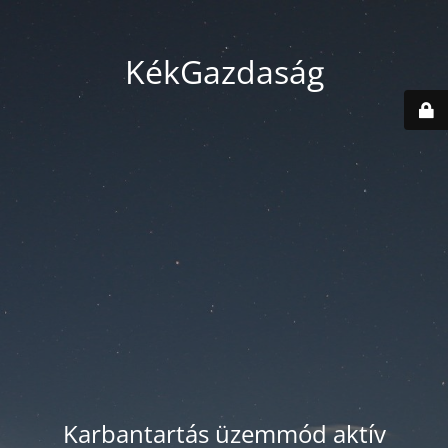
KékGazdaság
Karbantartás üzemmód aktív