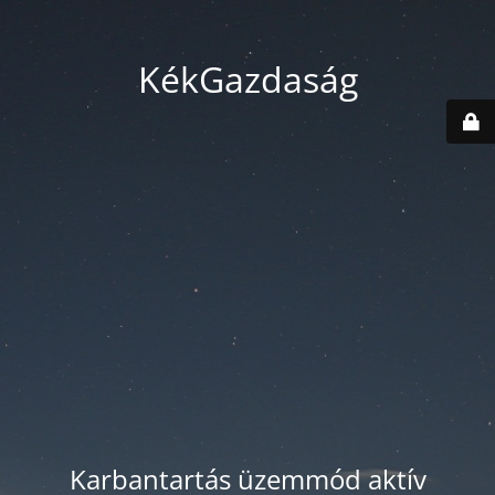
KékGazdaság
Karbantartás üzemmód aktív