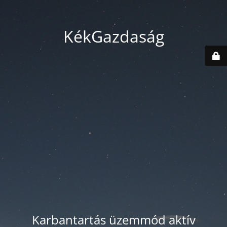
KékGazdaság
Karbantartás üzemmód aktív