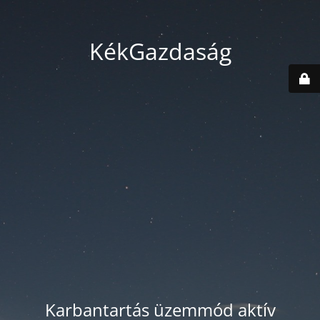
KékGazdaság
Karbantartás üzemmód aktív