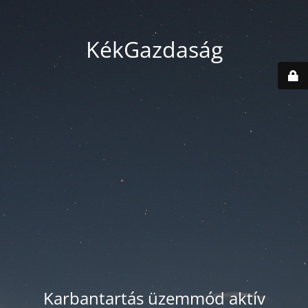
KékGazdaság
Karbantartás üzemmód aktív