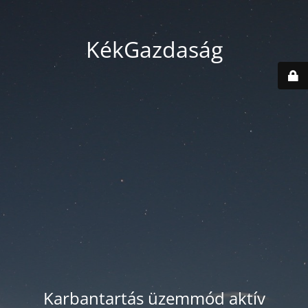
KékGazdaság
Karbantartás üzemmód aktív