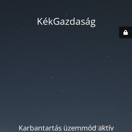
KékGazdaság
Karbantartás üzemmód aktív