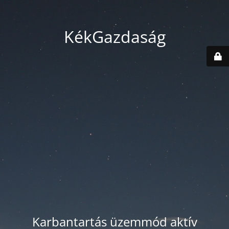
KékGazdaság
Karbantartás üzemmód aktív