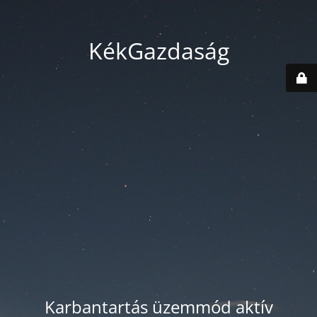
KékGazdaság
Karbantartás üzemmód aktív