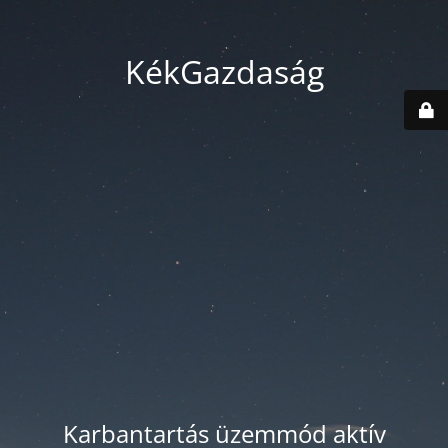
KékGazdaság
Karbantartás üzemmód aktív