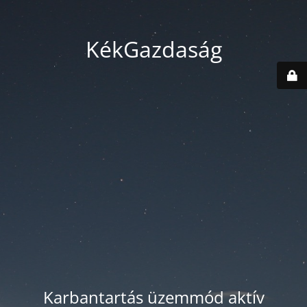
KékGazdaság
Karbantartás üzemmód aktív