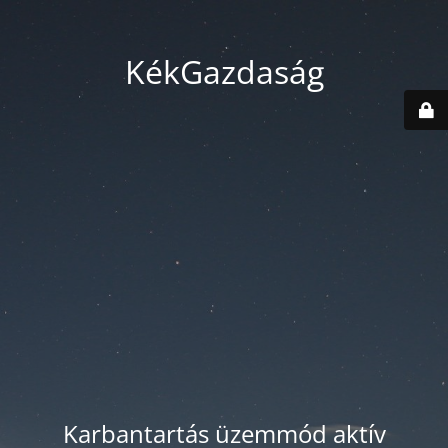
KékGazdaság
Karbantartás üzemmód aktív