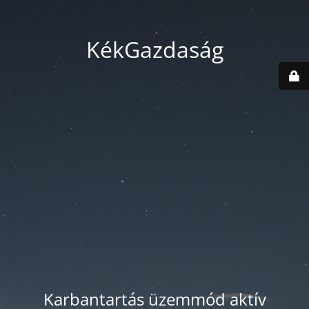
KékGazdaság
Karbantartás üzemmód aktív