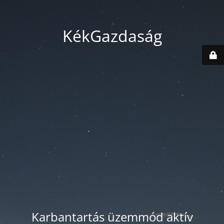
KékGazdaság
Karbantartás üzemmód aktív