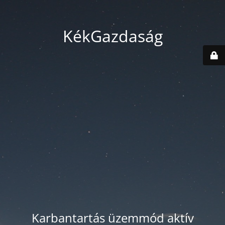
KékGazdaság
Karbantartás üzemmód aktív