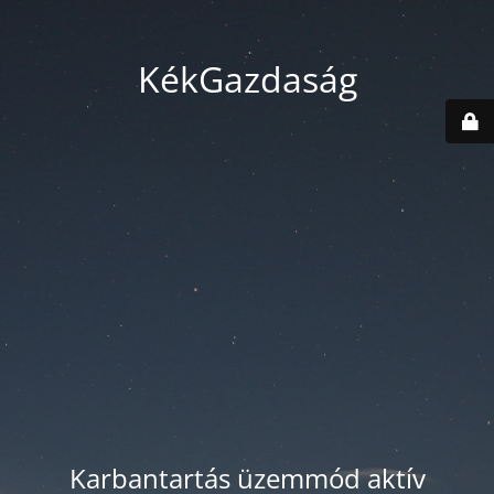
KékGazdaság
Karbantartás üzemmód aktív