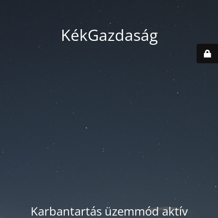
KékGazdaság
Karbantartás üzemmód aktív